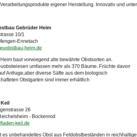
 Verarbeitungsprodukte eigener Herstellung. Innovativ und unte
bstbau Gebrüder Heim
strasse 10/1
Mengen-Ennetach
reuobstbau-heim.de
 Heim baut vorwiegend alte bewährte Obstsorten an.
euobstwiesen umfassen mehr als 370 Bäume. Früchte davon
 auf Anfrage,aber diverse Säfte aus dem biologisch
chafteten Obstgarten sind immer erhältlich
Keil
genstrasse 26
eichelsheim - Bockenrod
laden-keil.de
bt es unbehandeltes Obst aus Feldobstbeständen in reichhaltige