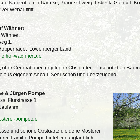
 an. Namentlich in Barmke, Braunschweig, Esbeck, Glentorf, Kö
iver Webauftritt.
of Wähnert
 Wähnert
eg 1,
Hoppenrade, Löwenberger Land
elhof-waehnert.de
, über Generationen gepflegter Obstgarten. Frischobst ab Bau
e aus eigenem Anbau. Sehr schön und überzeugend!
e & Jürgen Pompe
ss, Flurstrasse 1
Neufahrn
sterei-pompe.de
osse und schöne Obstgärten, eigene Mosterei
erei. Familie Pompe bietet ein unglaublich