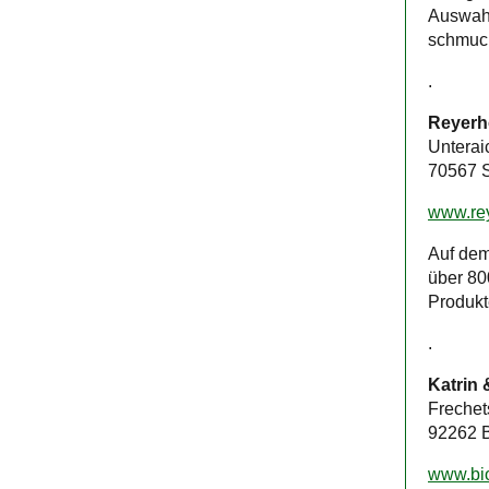
Auswahl
schmuc
.
Reyerh
Unterai
70567 S
www.rey
Auf dem
über 80
Produkt
.
Katrin 
Frechet
92262 B
www.bio