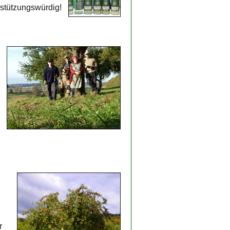
rstützungswürdig!
r