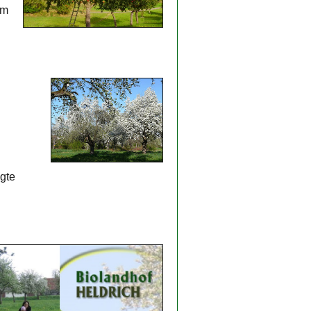
im
gte