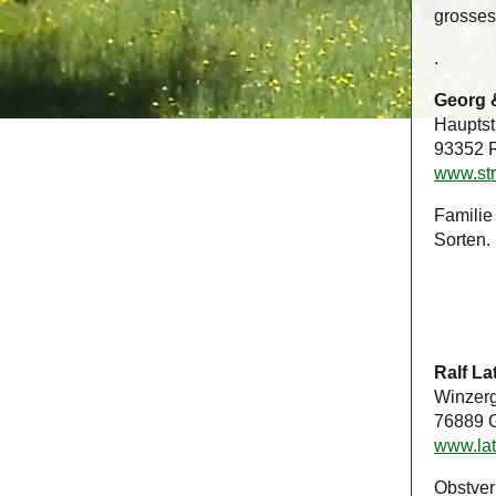
grosses
.
Georg 
Hauptst
93352 
www.str
Familie
Sorten.
Ralf La
Winzer
76889 G
www.lat
Obstver