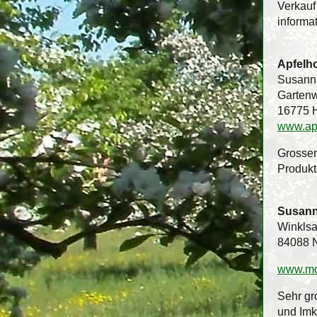
Verkauf
informat
Apfelh
Susann
Gartenw
16775 
www.apf
Grosser
Produkt
Susann
Winklsa
84088 
www.mo
Sehr gr
und Imk