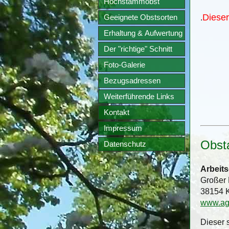
Hochstammobst
Dieser
.
Geeignete Obstsorten
Erhaltung & Aufwertung
Der "richtige" Schnitt
Foto-Galerie
Bezugsadressen
Weiterführende Links
Kontakt
Impressum
Obst
Datenschutz
Arbeit
Großer 
38154 K
www.ag-
Dieser 