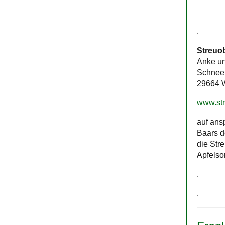
.
Streuo
Anke un
Schnee
29664 
www.str
auf ans
Baars d
die Str
Apfelso
.
.