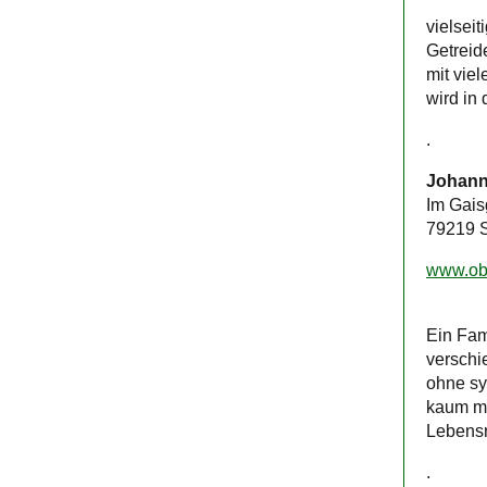
vielseit
Getreid
mit viel
wird in
.
Johann
Im Gais
79219 S
www.obs
Ein Fam
verschi
ohne sy
kaum meh
Lebensr
.