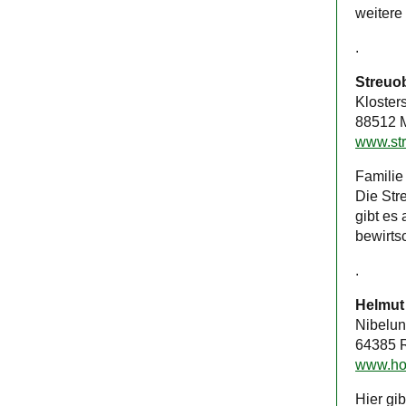
weitere
.
Streuo
Kloster
88512 
www.st
Familie
Die Str
gibt es
bewirts
.
Helmut 
Nibelun
64385 R
www.hof
Hier gi